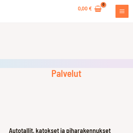
Siirry
0,00
€
sisältöön
MAI
ME
Palvelut​
Autotallit, katokset ja piharakennukset