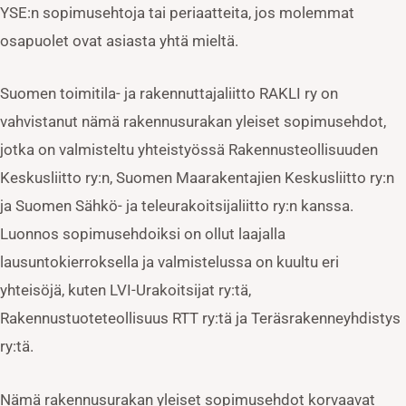
YSE:n sopimusehtoja tai periaatteita, jos molemmat
osapuolet ovat asiasta yhtä mieltä.
Suomen toimitila- ja rakennuttajaliitto RAKLI ry on
vahvistanut nämä rakennusurakan yleiset sopimusehdot,
jotka on valmisteltu yhteistyössä Rakennusteollisuuden
Keskusliitto ry:n, Suomen Maarakentajien Keskusliitto ry:n
ja Suomen Sähkö- ja teleurakoitsijaliitto ry:n kanssa.
Luonnos sopimusehdoiksi on ollut laajalla
lausuntokierroksella ja valmistelussa on kuultu eri
yhteisöjä, kuten LVI-Urakoitsijat ry:tä,
Rakennustuoteteollisuus RTT ry:tä ja Teräsrakenneyhdistys
ry:tä.
Nämä rakennusurakan yleiset sopimusehdot korvaavat