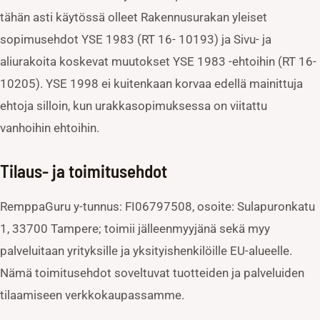
tähän asti käytössä olleet Rakennusurakan yleiset
sopimusehdot YSE 1983 (RT 16- 10193) ja Sivu- ja
aliurakoita koskevat muutokset YSE 1983 -ehtoihin (RT 16-
10205). YSE 1998 ei kuitenkaan korvaa edellä mainittuja
ehtoja silloin, kun urakkasopimuksessa on viitattu
vanhoihin ehtoihin.
Tilaus- ja toimitusehdot
RemppaGuru y-tunnus: FI06797508, osoite: Sulapuronkatu
1, 33700 Tampere; toimii jälleenmyyjänä sekä myy
palveluitaan yrityksille ja yksityishenkilöille EU-alueelle.
Nämä toimitusehdot soveltuvat tuotteiden ja palveluiden
tilaamiseen verkkokaupassamme.