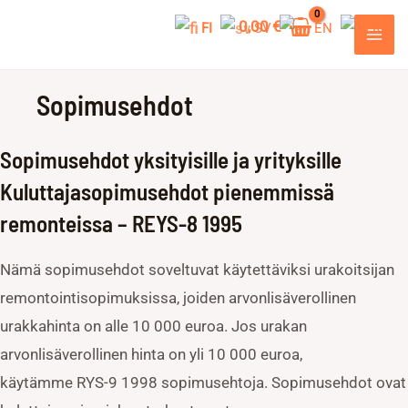
Siirry
0,00
€
FI
SV
EN
RU
sisältöön
MAI
ME
Sopimusehdot
Sopimusehdot yksityisille ja yrityksille
Kuluttajasopimusehdot pienemmissä
remonteissa – REYS-8 1995
Nämä sopimusehdot soveltuvat käytettäviksi urakoitsijan
remontointisopimuksissa, joiden arvonlisäverollinen
urakkahinta on alle 10 000 euroa. Jos urakan
arvonlisäverollinen hinta on yli 10 000 euroa,
käytämme RYS-9 1998 sopimusehtoja. Sopimusehdot ovat