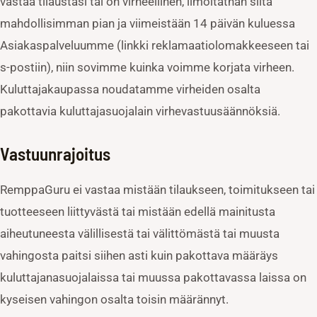
vastaa tilaustasi tai on virheellinen, ilmoitathan siitä
mahdollisimman pian ja viimeistään 14 päivän kuluessa
Asiakaspalveluumme (linkki reklamaatiolomakkeeseen tai
s-postiin), niin sovimme kuinka voimme korjata virheen.
Kuluttajakaupassa noudatamme virheiden osalta
pakottavia kuluttajasuojalain virhevastuusäännöksiä.
Vastuunrajoitus
RemppaGuru ei vastaa mistään tilaukseen, toimitukseen tai
tuotteeseen liittyvästä tai mistään edellä mainitusta
aiheutuneesta välillisestä tai välittömästä tai muusta
vahingosta paitsi siihen asti kuin pakottava määräys
kuluttajanasuojalaissa tai muussa pakottavassa laissa on
kyseisen vahingon osalta toisin määrännyt.