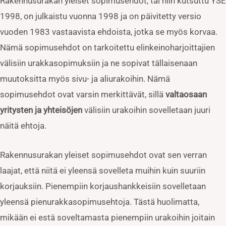
Rakennusurakan yleiset sopimusehdot, tai niin kutsuttu YSE
1998, on julkaistu vuonna 1998 ja on päivitetty versio
vuoden 1983 vastaavista ehdoista, jotka se myös korvaa.
Nämä sopimusehdot on tarkoitettu elinkeinoharjoittajien
välisiin urakkasopimuksiin ja ne sopivat tällaisenaan
muutoksitta myös sivu- ja aliurakoihin. Nämä
sopimusehdot ovat varsin merkittävät, sillä
valtaosaan
yritysten ja yhteisöjen
välisiin urakoihin sovelletaan juuri
näitä ehtoja.
Rakennusurakan yleiset sopimusehdot ovat sen verran
laajat, että niitä ei yleensä sovelleta muihin kuin suuriin
korjauksiin. Pienempiin korjaushankkeisiin sovelletaan
yleensä pienurakkasopimusehtoja. Tästä huolimatta,
mikään ei estä soveltamasta pienempiin urakoihin joitain