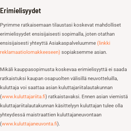
Erimielisyydet
Pyrimme ratkaisemaan tilaustasi koskevat mahdolliset
erimielisyydet ensisijaisesti sopimalla, joten otathan
ensisijaisesti yhteyttä Asiakaspalveluumme
(linkki
reklamaatiolomakkeeseen)
sopiaksemme asian.
Mikäli kauppasopimusta koskevaa erimielisyyttä ei saada
ratkaistuksi kaupan osapuolten välisillä neuvotteluilla,
kuluttaja voi saattaa asian kuluttajariitalautakunnan
(
www.kuluttajariita.fi
) ratkaistavaksi. Ennen asian viemistä
kuluttajariitalautakunnan käsittelyyn kuluttajan tulee olla
yhteydessä maistraattien kuluttajaneuvontaan
(
www.kuluttajaneuvonta.fi
).